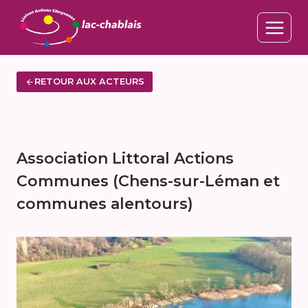
Aller
au
contenu
RETOUR AUX ACTEURS
Association Littoral Actions
Communes (Chens-sur-Léman et
communes alentours)