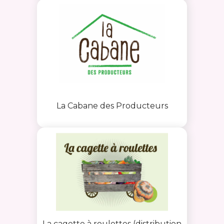
La Cabane des Producteurs
La cagette à roulettes (distribution