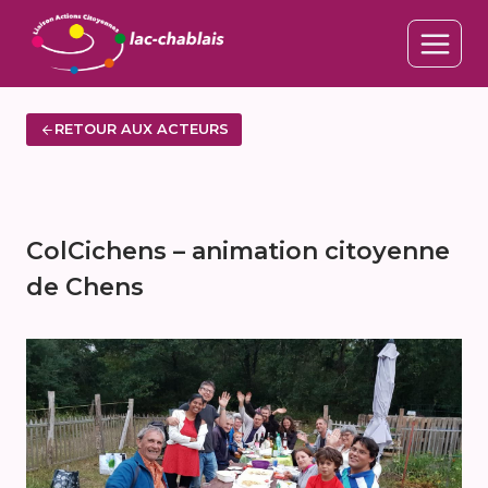
Aller
au
contenu
RETOUR AUX ACTEURS
ColCichens – animation citoyenne
de Chens