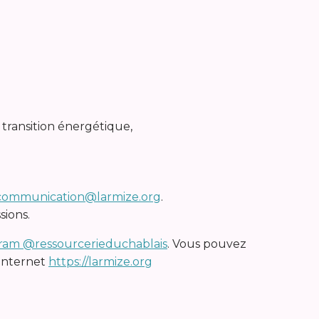
ransition énergétique,
communication@larmize.org
.
sions.
ram @ressourcerieduchablais
. Vous pouvez
 internet
https://larmize.org