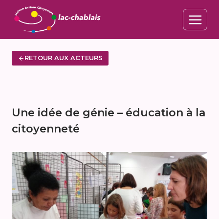
Aller
au
contenu
RETOUR AUX ACTEURS
Une idée de génie – éducation à la
citoyenneté