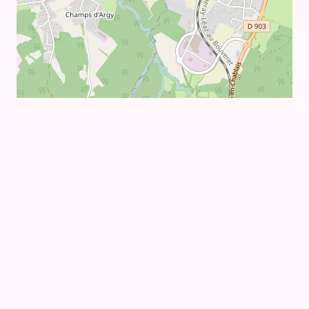
Leaflet
|
©
OpenStreetMap
ASSOCIATION LOI 1901
LIAISON DES ACTIONS
CITOYENNES
DANS LE CHABLAIS
LAC CHABLAIS A POUR BUT DE PROMOUVOIR DES
RENCONTRES ET ACTIONS ENTRE ASSOCIATIONS,