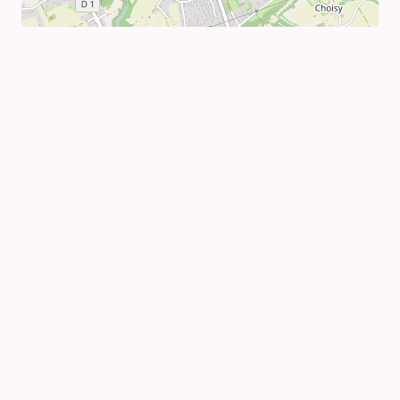
Leaflet
|
©
OpenStreetMap
ASSOCIATION LOI 1901
LIAISON DES ACTIONS
CITOYENNES
DANS LE CHABLAIS
LAC CHABLAIS A POUR BUT DE PROMOUVOIR DES
RENCONTRES ET ACTIONS ENTRE ASSOCIATIONS,
COLLECTIFS, CITOYENNES ET CITOYENS DÉSIREUX