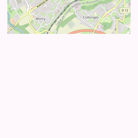
Leaflet
|
©
OpenStreetMap