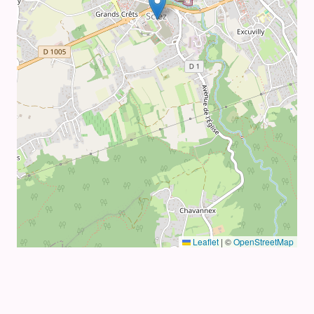
Leaflet
|
©
OpenStreetMap
ASSOCIATION LOI 1901
LIAISON DES ACTIONS