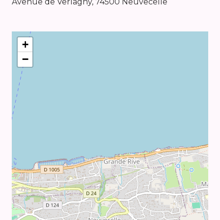
Avenue de Verlagny, 74500 Neuvecelle
+
−