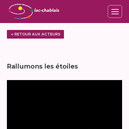
Aller
au
contenu
RETOUR AUX ACTEURS
Rallumons les étoiles